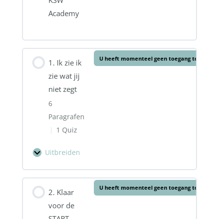
Academy
U heeft momenteel geen toegang tot deze 
1. Ik zie ik
zie wat jij
niet zegt
6
Paragrafen
|
1 Quiz
Uitbreiden
1.
Ik
Hoofdstuk inhoud
zie
U heeft momenteel geen toegang tot deze 
2. Klaar
0% voltooid
0/6 stappen
ik
voor de
zie
1.1 Contact maken met je kindje
START